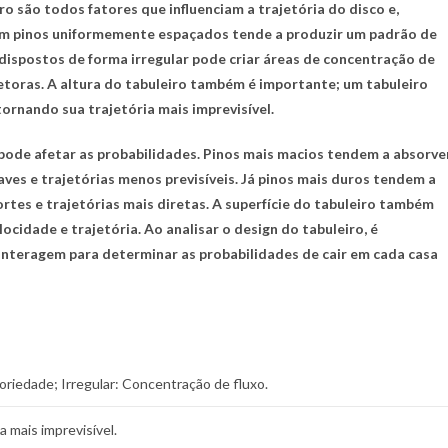
iro são todos fatores que influenciam a trajetória do disco e,
com pinos uniformemente espaçados tende a produzir um padrão de
dispostos de forma irregular pode criar áreas de concentração de
etoras. A altura do tabuleiro também é importante; um tabuleiro
ornando sua trajetória mais imprevisível.
 pode afetar as probabilidades. Pinos mais macios tendem a absorve
ves e trajetórias menos previsíveis. Já pinos mais duros tendem a
ortes e trajetórias mais diretas. A superfície do tabuleiro também
locidade e trajetória. Ao analisar o design do tabuleiro, é
interagem para determinar as probabilidades de cair em cada casa
oriedade; Irregular: Concentração de fluxo.
a mais imprevisível.