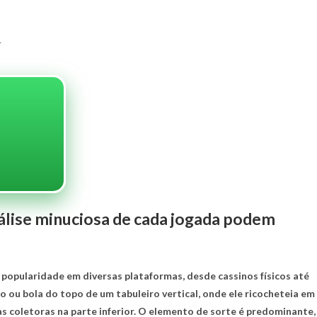
s
nálise minuciosa de cada jogada podem
opularidade em diversas plataformas, desde cassinos físicos até
co ou bola do topo de um tabuleiro vertical, onde ele ricocheteia em
as coletoras na parte inferior. O elemento de sorte é predominante,