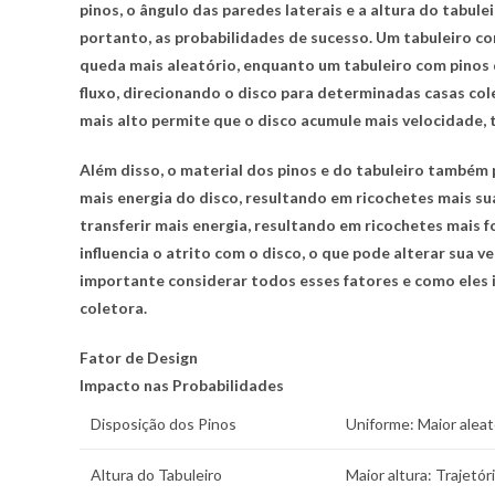
pinos, o ângulo das paredes laterais e a altura do tabule
portanto, as probabilidades de sucesso. Um tabuleiro 
queda mais aleatório, enquanto um tabuleiro com pinos 
fluxo, direcionando o disco para determinadas casas col
mais alto permite que o disco acumule mais velocidade, t
Além disso, o material dos pinos e do tabuleiro também
mais energia do disco, resultando em ricochetes mais sua
transferir mais energia, resultando em ricochetes mais f
influencia o atrito com o disco, o que pode alterar sua ve
importante considerar todos esses fatores e como eles 
coletora.
Fator de Design
Impacto nas Probabilidades
Disposição dos Pinos
Uniforme: Maior aleat
Altura do Tabuleiro
Maior altura: Trajetóri