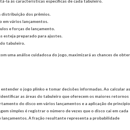
-la às características específicas de cada tabuleiro.
a distribuição dos prêmios.
co em vários lançamentos.
ulos e forças de lançamento.
 esteja preparado para ajustes.
do tabuleiro.
com uma análise cuidadosa do jogo, maximizará as chances de obter
 entender o jogo plinko e tomar decisões informadas. Ao calcular a
 identificar as áreas do tabuleiro que oferecem os maiores retornos
rtamento do disco em vários lançamentos e a aplicação de princípi
gem simples é registrar o número de vezes que o disco cai em cada
e lançamentos. A fração resultante representa a probabilidade