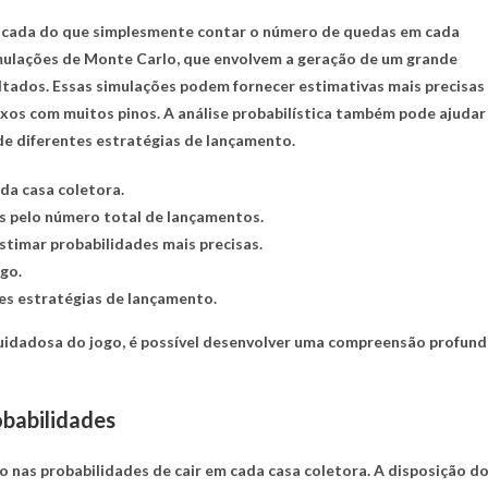
isticada do que simplesmente contar o número de quedas em cada
simulações de Monte Carlo, que envolvem a geração de um grande
ltados. Essas simulações podem fornecer estimativas mais precisas
xos com muitos pinos. A análise probabilística também pode ajudar
a de diferentes estratégias de lançamento.
da casa coletora.
 pelo número total de lançamentos.
stimar probabilidades mais precisas.
go.
tes estratégias de lançamento.
cuidadosa do jogo, é possível desenvolver uma compreensão profun
obabilidades
o nas probabilidades de cair em cada casa coletora. A disposição d