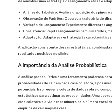
desenvolver uma estratégia de lançamento eficaz e adaptá
Análise do Tabuleiro:
Avalie a disposição dos pinos e 
Observação de Padrões:
Observe a trajetória do dis
Variação de Lançamento:
Experimente diferentes âng
Consistência:
Repita lançamentos bem-sucedidos, mas
Adaptação:
Adapte sua estratégia às características 
A aplicação consistente dessas estratégias, combinada 
resultados positivos no plinko.
A Importância da Análise Probabilística
A análise probabilística é uma ferramenta poderosa para
probabilidades de cair em cada casa coletora, é possível
potenciais. Isso requer a coleta de dados sobre o compo
estatísticos para estimar as probabilidades. Uma aborda
casa coletora e dividir esse número pelo número total d
empírica de cair naquela casa.