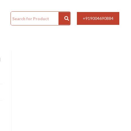
+919004690884
a