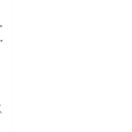
do
de
m
m