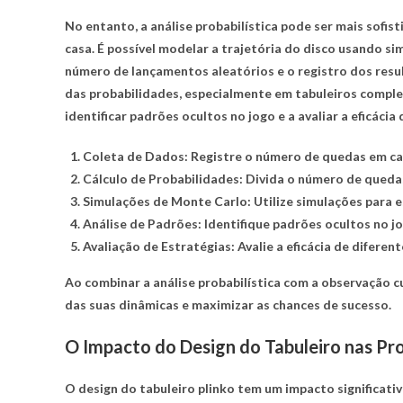
No entanto, a análise probabilística pode ser mais sof
casa. É possível modelar a trajetória do disco usando 
número de lançamentos aleatórios e o registro dos resu
das probabilidades, especialmente em tabuleiros comple
identificar padrões ocultos no jogo e a avaliar a eficáci
Coleta de Dados:
Registre o número de quedas em ca
Cálculo de Probabilidades:
Divida o número de quedas
Simulações de Monte Carlo:
Utilize simulações para e
Análise de Padrões:
Identifique padrões ocultos no jo
Avaliação de Estratégias:
Avalie a eficácia de diferen
Ao combinar a análise probabilística com a observação 
das suas dinâmicas e maximizar as chances de sucesso.
O Impacto do Design do Tabuleiro nas Pr
O design do tabuleiro plinko tem um impacto significativ