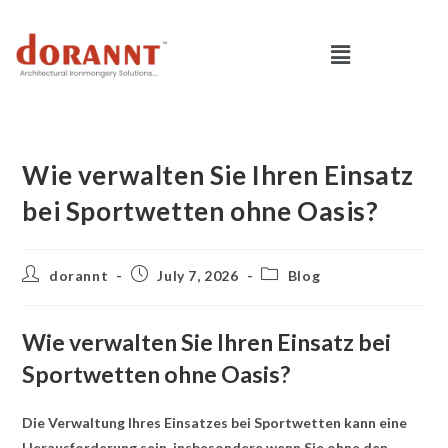
Wie verwalten Sie Ihren Einsatz
bei Sportwetten ohne Oasis?
dorannt
July 7, 2026
Blog
Wie verwalten Sie Ihren Einsatz bei
Sportwetten ohne Oasis?
Die Verwaltung Ihres Einsatzes bei Sportwetten kann eine
Herausforderung sein, insbesondere wenn Sie ohne den