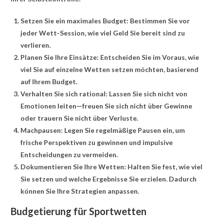
Setzen Sie ein maximales Budget:
Bestimmen Sie vor
jeder Wett-Session, wie viel Geld Sie bereit sind zu
verlieren.
Planen Sie Ihre Einsätze:
Entscheiden Sie im Voraus, wie
viel Sie auf einzelne Wetten setzen möchten, basierend
auf Ihrem Budget.
Verhalten Sie sich rational:
Lassen Sie sich nicht von
Emotionen leiten—freuen Sie sich nicht über Gewinne
oder trauern Sie nicht über Verluste.
Machpausen:
Legen Sie regelmäßige Pausen ein, um
frische Perspektiven zu gewinnen und impulsive
Entscheidungen zu vermeiden.
Dokumentieren Sie Ihre Wetten:
Halten Sie fest, wie viel
Sie setzen und welche Ergebnisse Sie erzielen. Dadurch
können Sie Ihre Strategien anpassen.
Budgetierung für Sportwetten