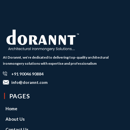
At Dorannt, we’re dedicated to delivering top-quality architectural
ironmongery solutions with expertise and professionalism
+91 90046 90884
info@dorannt.com
PAGES
Home
About Us
Contact Us