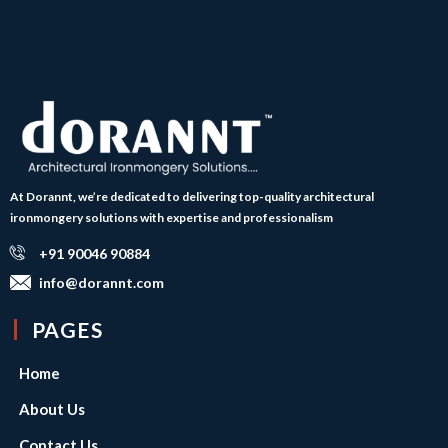
At Dorannt, we’re dedicated to delivering top-quality architectural
ironmongery solutions with expertise and professionalism
+91 90046 90884
info@dorannt.com
PAGES
Home
About Us
Contact Us