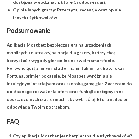
dostępna w godzinach, które Ci odpowiadają.
Opinie innych graczy:
Przeczytaj recenzje oraz opinie
innych użytkowników.
Podsumowanie
Aplikacja Mostbet: bezpieczna gra na urządzeniach
mobilnych to atrakcyjna opcja dla graczy, którzy chcą
korzystać z wygody gier online na swoim smartfonie.
Porównując ją z innymi platformami, takimi jak Betclic czy
Fortuna, primjer pokazuje, że Mostbet wyróżnia się
intuicyjnym interfejsem oraz szeroką gamą gier. Zachęcam do
dokładnego rozważenia ofert oraz funkcji dostępnych na
poszczególnych platformach, aby wybrać tę, która najlepiej
odpowiada Twoim potrzebom.
FAQ
Czy aplikacja Mostbet jest bezpieczna dla użytkowników?