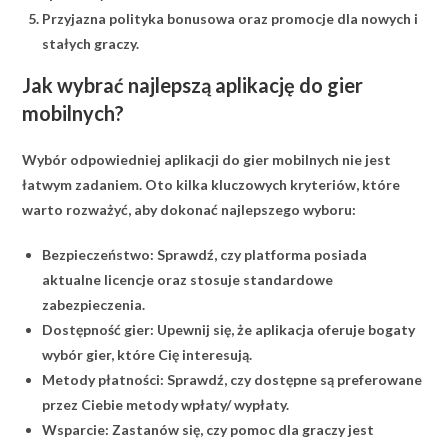
Przyjazna polityka bonusowa oraz promocje dla nowych i
stałych graczy.
Jak wybrać najlepszą aplikację do gier
mobilnych?
Wybór odpowiedniej aplikacji do gier mobilnych nie jest
łatwym zadaniem. Oto kilka kluczowych kryteriów, które
warto rozważyć, aby dokonać najlepszego wyboru:
Bezpieczeństwo:
Sprawdź, czy platforma posiada
aktualne licencje oraz stosuje standardowe
zabezpieczenia.
Dostępność gier:
Upewnij się, że aplikacja oferuje bogaty
wybór gier, które Cię interesują.
Metody płatności:
Sprawdź, czy dostępne są preferowane
przez Ciebie metody wpłaty/ wypłaty.
Wsparcie:
Zastanów się, czy pomoc dla graczy jest