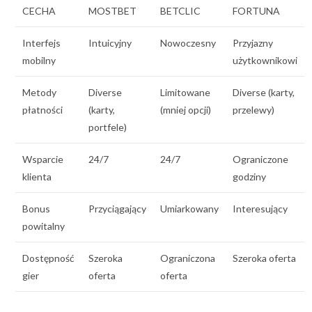
CECHA
MOSTBET
BETCLIC
FORTUNA
Interfejs
Intuicyjny
Nowoczesny
Przyjazny
mobilny
użytkownikowi
Metody
Diverse
Limitowane
Diverse (karty,
płatności
(karty,
(mniej opcji)
przelewy)
portfele)
Wsparcie
24/7
24/7
Ograniczone
klienta
godziny
Bonus
Przyciągający
Umiarkowany
Interesujący
powitalny
Dostępność
Szeroka
Ograniczona
Szeroka oferta
gier
oferta
oferta