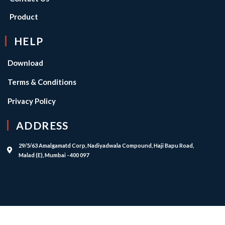
Product
HELP
Download
Terms & Conditions
Privacy Policy
ADDRESS
29/5/63 Amalgamatd Corp, Nadiyadwala Compound, Haji Bapu Road,
Malad (E), Mumbai - 400 097