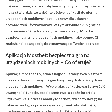
doświadczenie, które zdobyłem w tym dynamicznym świecie,
mogę stwierdzić, że wybór właściwej aplikacji do gier na
urządzeniach mobilnych jest kluczowy dla udanych
doświadczeń użytkowników. W tym artykule skupię się na
porównaniu różnych aplikacji, w tym aplikacji Mostbet:
bezpieczna gra na urządzeniach mobilnych, aby pomóc Ci
znaleźć najlepszą opcję dostosowaną do Twoich potrzeb.
Aplikacja Mostbet: bezpieczna gra na
urządzeniach mobilnych – Co oferuje?
Aplikacja Mostbet to jedna z najpopularniejszych platform
do zakładów sportowych i gier kasynowych dostępnych na
urządzeniach mobilnych. Wybierając aplikację, warto zwrócić
uwagę na jej funkcje, bezpieczeństwo, a także interfejs
użytkownika. Podczas analizy Mostbet, zwróćmy uwagę na
takie aspekty, jak proces rejestracji, metody płatności,
dostępne gry oraz wsparcie klienta. Oto, co ją wyróżnia: